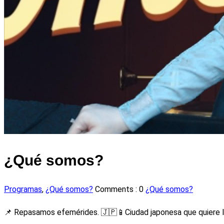
¿Qué somos?
Programas
,
¿Qué somos?
Comments :
0
¿Qué somos?
📌 Repasamos efemérides. 🇯🇵📱Ciudad japonesa que quiere lim